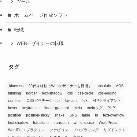
ツール
ホームページ作成ソフト
転職
WEBデザイナーの転職
タグ
.htaccess
30代未経験でWebデザイナーを目指す
absolute
AOS
blinking
border
box-shadow
css
css-circle
css-edging
css-filter
CSSグラデーション
favicon
flex
FTPクライアント
hover
keyframes
linear-gradient
meta
metaタグ
PHP
position
position-sticky
shake
SNS
table
td
text-overflow
text-shadow
transform
transition
white-space
WordPress
WordPressプラグイン
ファビコン
プログラミング
リダイレクト